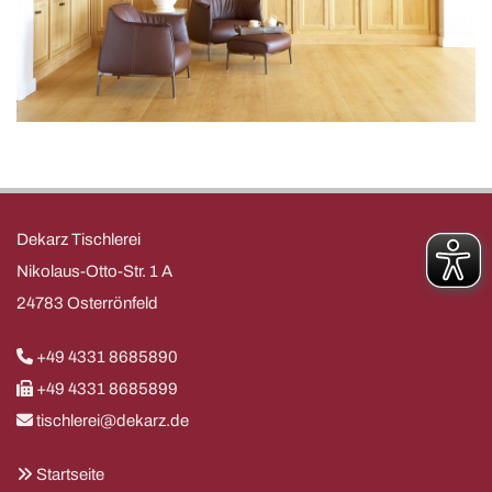
Dekarz Tischlerei
Nikolaus-Otto-Str. 1 A
24783 Osterrönfeld

+49 4331 8685890

+49 4331 8685899

tischlerei@dekarz.de

Startseite