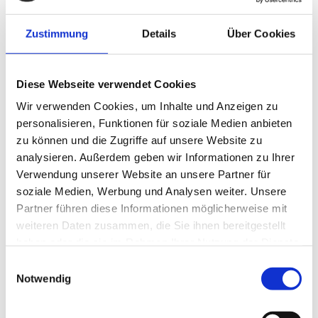
Unser Leistungsspektrum umfasst den gesamten Prozess
Zustimmung
Details
Über Cookies
von der Idee bis zum fertigen Möbelstück. Mit einem
ausführlichen Beratungsgespräch starten wir in jedes
Diese Webseite verwendet Cookies
Wir verwenden Cookies, um Inhalte und Anzeigen zu
Projekt, um Ihre Anforderungen und Vorstellungen genau
personalisieren, Funktionen für soziale Medien anbieten
zu verstehen. Anschließend entwickeln wir ein individuelles
zu können und die Zugriffe auf unsere Website zu
analysieren. Außerdem geben wir Informationen zu Ihrer
Konzept und setzen dieses mit modernster Technik und
Verwendung unserer Website an unsere Partner für
soziale Medien, Werbung und Analysen weiter. Unsere
präziser Handarbeit um. Dabei achten wir auf jedes Detail
Partner führen diese Informationen möglicherweise mit
und eine erstklassige Verarbeitungsqualität. Unsere
weiteren Daten zusammen, die Sie ihnen bereitgestellt
haben oder die sie im Rahmen Ihrer Nutzung der Dienste
Leistungen im Überblick:
gesammelt haben.
Einwilligungsauswahl
Notwendig
Planung und Entwurf von Inneneinrichtungen