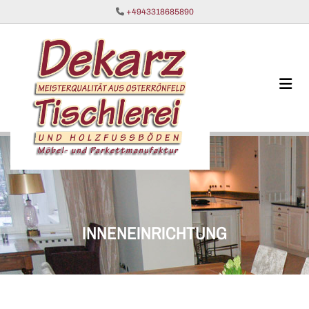
Zum Inhalt springen

+4943318685890
INNENEINRICHTUNG